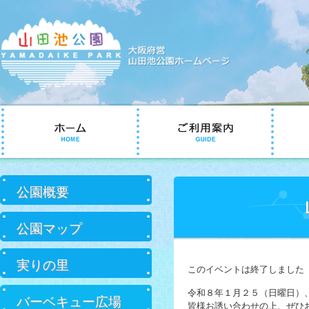
コ
ン
テ
ン
ツ
へ
サ
移
公園概要
ブ
動
メ
ニ
公園マップ
ュ
ー
実りの里
このイベントは終了しました
令和８年１月２５（日曜日）、芝生広
バーベキュー広場
皆様お誘い合わせの上、ぜひ