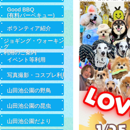
Good BBQ
(有料バーベキュー)
ボランティア紹介
ジョギング・ウォーキン
グ
利用のご案内
イベント等利用
写真撮影・コスプレ利用
山田池公園の野鳥
山田池公園の昆虫
山田池公園だより