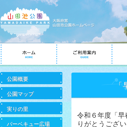
コ
ン
テ
ン
ツ
へ
サ
移
公園概要
ブ
動
「
メ
ニ
公園マップ
ュ
ー
実りの里
令和６年度「早
りがとうござい
バーベキュー広場