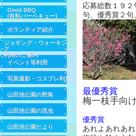
応募総数１９２
Good BBQ
句、優秀賞２句
(有料バーベキュー)
ボランティア紹介
ジョギング・ウォーキン
グ
利用のご案内
イベント等利用
写真撮影・コスプレ利用
最優秀賞
山田池公園の野鳥
梅一枝手
山田池公園の昆虫
優秀賞
山田池公園だより
あれよあれ