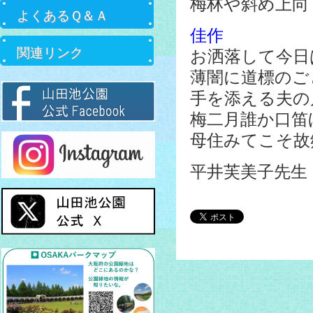
梅林や斜
よくあるＱ＆Ａ
佳作
関連リンク
お洒落して今
薄闇に道
手を添える
梅二月誰か
母住みてこ
平井芙美子先生