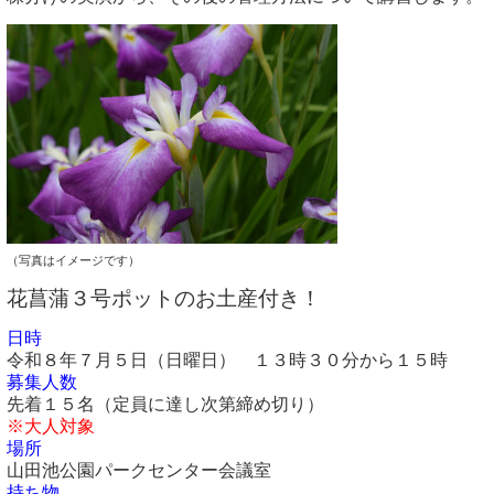
（写真はイメージです）
花菖蒲３号ポットのお土産付き！
日時
令和８年７月５日（日曜日） １３時３０分から１５時
募集人数
先着１５名（定員に達し次第締め切り）
※大人対象
場所
山田池公園パークセンター会議室
持ち物