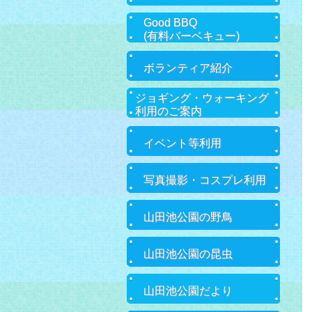
Good BBQ
(有料バーベキュー)
ボランティア紹介
ジョギング・ウォーキング
利用のご案内
イベント等利用
写真撮影・コスプレ利用
山田池公園の野鳥
山田池公園の昆虫
山田池公園だより