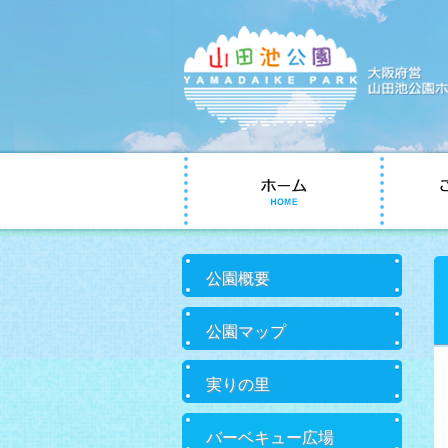
コ
ン
テ
ン
ツ
へ
サ
移
公園概要
ブ
動
メ
ニ
公園マップ
ュ
ー
実りの里
バーベキュー広場