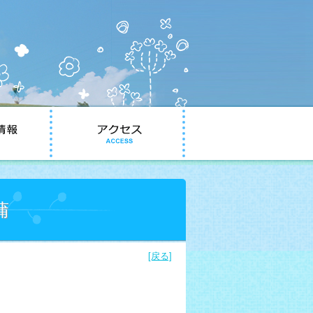
蒲
[戻る]