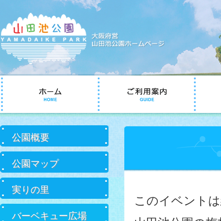
コ
ン
テ
ン
ツ
へ
サ
移
公園概要
ブ
動
メ
ニ
公園マップ
ュ
ー
実りの里
このイベントは
バーベキュー広場