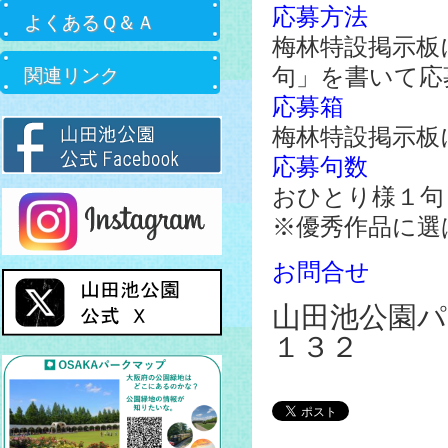
応募方法
よくあるＱ＆Ａ
梅林特設掲示板
句」を書いて応
関連リンク
応募箱
梅林特設掲示板
応募句数
おひとり様１句
※優秀作品に選
お問合せ
山田池公園パ
１３２